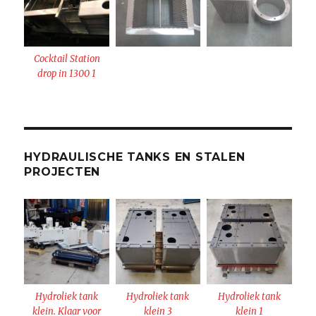
Cocktail Station
drop in 1300 1
HYDRAULISCHE TANKS EN STALEN
PROJECTEN
Hydroliek tank
Hydroliek tank
Hydroliek tank
klein. Klaar voor
klein 3
klein 1