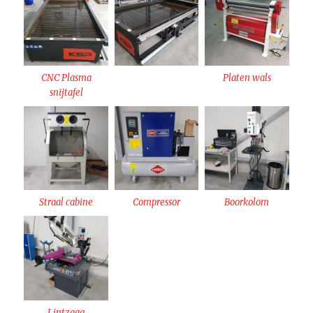
CNC Plasma
Platen wals
snijtafel
Straal cabine
Compressor
Boorkolom
Lintzaag