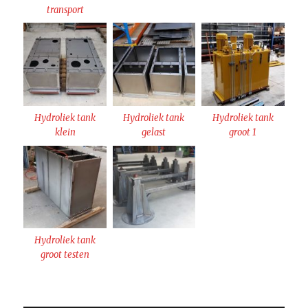
transport
Hydroliek tank
Hydroliek tank
Hydroliek tank
klein
gelast
groot 1
Hydroliek tank
groot testen