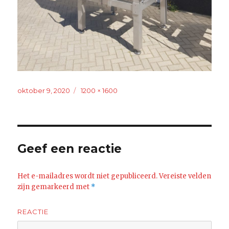
Geplaatst
oktober 9, 2020
Volledige
1200 × 1600
op
grootte
Geef een reactie
Het e-mailadres wordt niet gepubliceerd.
Vereiste velden
zijn gemarkeerd met
*
REACTIE