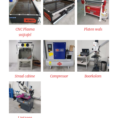
CNC Plasma
Platen wals
snijtafel
Straal cabine
Compressor
Boorkolom
Lintzaag