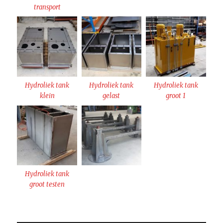
transport
Hydroliek tank
Hydroliek tank
Hydroliek tank
klein
gelast
groot 1
Hydroliek tank
groot testen