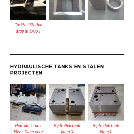
Cocktail Station
drop in 1300 1
HYDRAULISCHE TANKS EN STALEN
PROJECTEN
Hydroliek tank
Hydroliek tank
Hydroliek tank
klein. Klaar voor
klein 3
klein 1