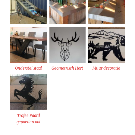
Onderstel staal
Geometrisch Hert
Muur decoratie
Trofee Paard
gepoedercoat