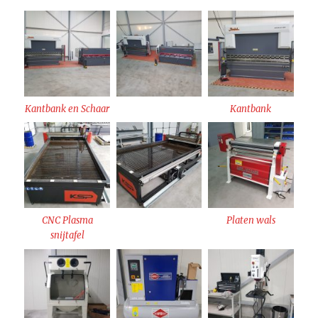
Kantbank en Schaar
Kantbank
CNC Plasma
Platen wals
snijtafel