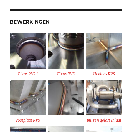
BEWERKINGEN
Flens RVS 1
Flens RVS
Hoeklas RVS
Voetplaat RVS
Buizen gelast inlaat