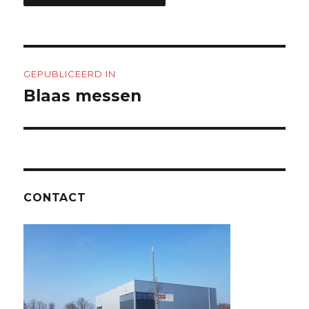
Bericht
GEPUBLICEERD IN
navigatie
Blaas messen
CONTACT