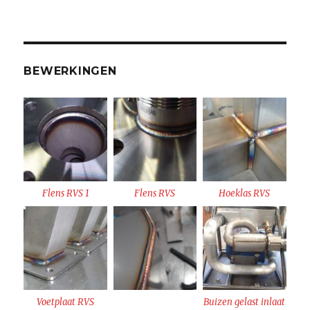
BEWERKINGEN
Flens RVS 1
Flens RVS
Hoeklas RVS
Voetplaat RVS
Buizen gelast inlaat