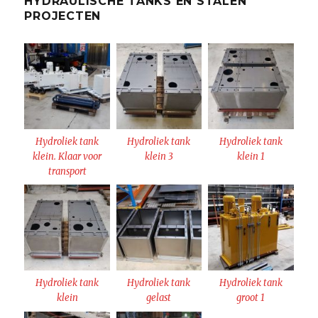
HYDRAULISCHE TANKS EN STALEN
PROJECTEN
Hydroliek tank
Hydroliek tank
Hydroliek tank
klein. Klaar voor
klein 3
klein 1
transport
Hydroliek tank
Hydroliek tank
Hydroliek tank
klein
gelast
groot 1