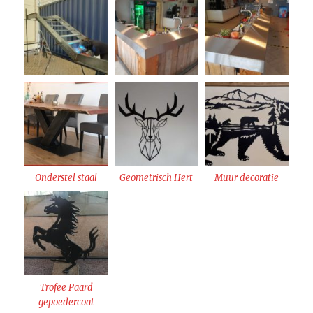
Onderstel staal
Geometrisch Hert
Muur decoratie
Trofee Paard
gepoedercoat