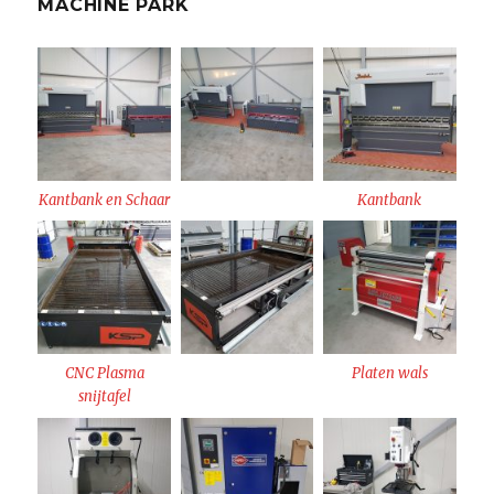
MACHINE PARK
Kantbank en Schaar
Kantbank
CNC Plasma
Platen wals
snijtafel