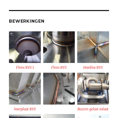
BEWERKINGEN
Flens RVS 1
Flens RVS
Hoeklas RVS
Voetplaat RVS
Buizen gelast inlaat