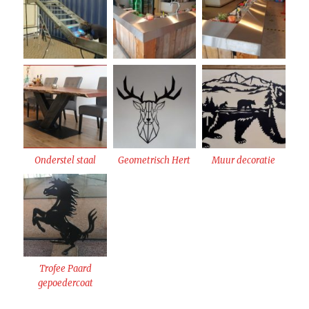
Onderstel staal
Geometrisch Hert
Muur decoratie
Trofee Paard
gepoedercoat