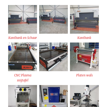
Kantbank en Schaar
Kantbank
CNC Plasma
Platen wals
snijtafel