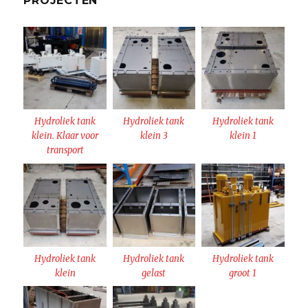
PROJECTEN
Hydroliek tank
Hydroliek tank
Hydroliek tank
klein. Klaar voor
klein 3
klein 1
transport
Hydroliek tank
Hydroliek tank
Hydroliek tank
klein
gelast
groot 1